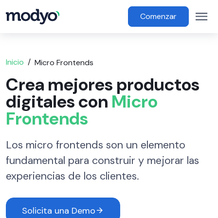
main content
Op
Main Menu
Comenzar
Inicio
Micro Frontends
Crea mejores productos
digitales con
Micro
Frontends
Los micro frontends son un elemento
fundamental para construir y mejorar las
experiencias de los clientes.
Solicita una Demo